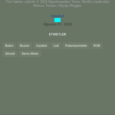
Tüm hakları saklıdır © 2023 Algoritmaadam Tema: HtmlEvi tarafından
Marcus Teması, Altyapı Blogger.
İstanbul
Ağustos 07, 2026
ETIKETLER
Buton
Buzzer
Joystick
Led
Potansiyometre
RGB
Sensör
Servo Motor
0
16:00
17:00
18:00
19:00
20:00
21:00
22:00
C
30°C
30°C
29°C
28°C
26°C
25°C
25°C