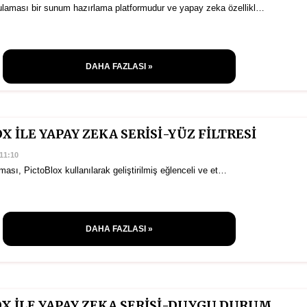
laması bir sunum hazırlama platformudur ve yapay zeka özellikl…
DAHA FAZLASI »
X İLE YAPAY ZEKA SERİSİ-YÜZ FİLTRESİ
11:10
ması, PictoBlox kullanılarak geliştirilmiş eğlenceli ve et…
DAHA FAZLASI »
OX İLE YAPAY ZEKA SERİSİ-DUYGU DURUM