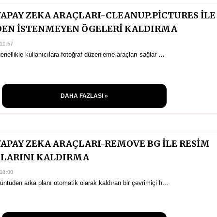
YAPAY ZEKA ARAÇLARI-CLEANUP.PİCTURES İLE
EN İSTENMEYEN ÖGELERİ KALDIRMA
11:57
genellikle kullanıcılara fotoğraf düzenleme araçları sağlar …
DAHA FAZLASI »
YAPAY ZEKA ARAÇLARI-REMOVE BG İLE RESİM
NLARINI KALDIRMA
10:00
üntüden arka planı otomatik olarak kaldıran bir çevrimiçi h…