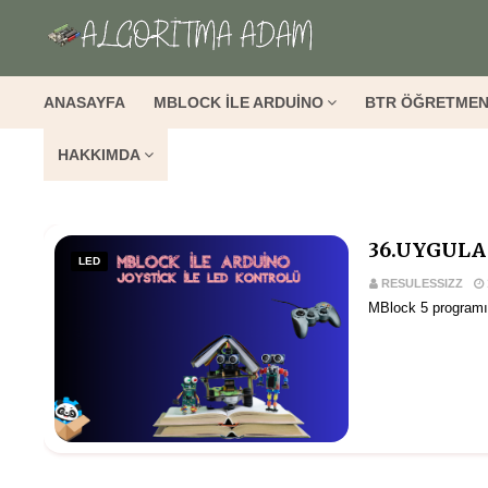
ANASAYFA
MBLOCK İLE ARDUİNO
BTR ÖĞRETMEN
HAKKIMDA
36.UYGULA
LED
RESULESSIZZ
MBlock 5 programı 