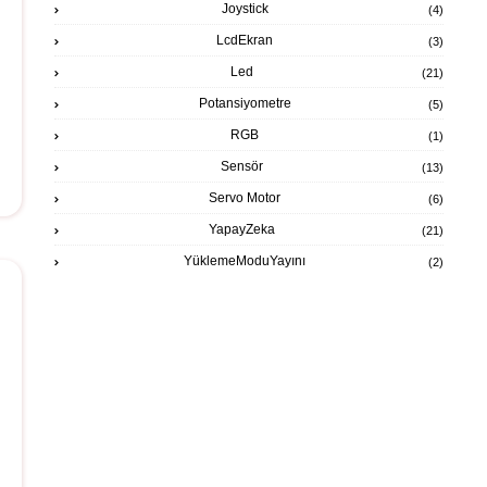
Joystick
(4)
LcdEkran
(3)
Led
(21)
Potansiyometre
(5)
RGB
(1)
Sensör
(13)
Servo Motor
(6)
YapayZeka
(21)
YüklemeModuYayını
(2)