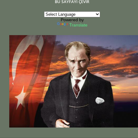
BU SAYFAYI ÇEVİR
Powered by
Translate
23:00
00:00
01:00
02:00
03:00
04:00
05:00
25°C
24°C
24°C
24°C
23°C
23°C
24°C