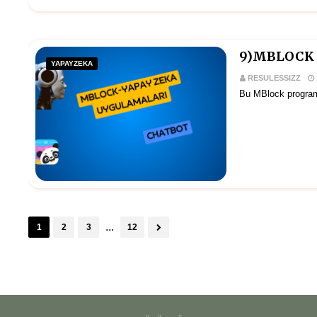
9)MBLOCK 
YAPAYZEKA
RESULESSIZZ
Bu MBlock programı
...
1
2
3
12