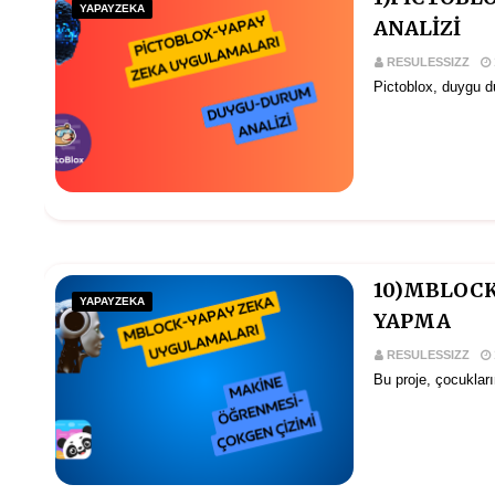
YAPAYZEKA
ANALİZİ
RESULESSIZZ
Pictoblox, duygu d
10)MBLOCK 
YAPAYZEKA
YAPMA
RESULESSIZZ
Bu proje, çocukla