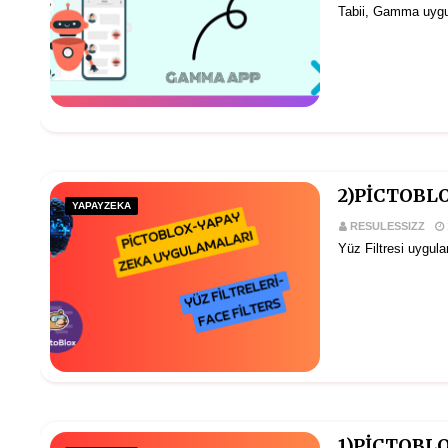
Tabii, Gamma uygu
2)PİCTOBLO
YAPAYZEKA
RESULESSIZZ
Yüz Filtresi uygula
1)PİCTOBL