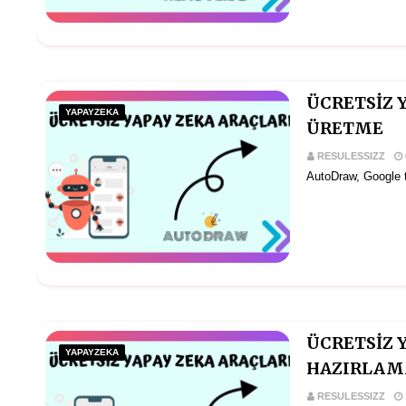
ÜCRETSİZ 
YAPAYZEKA
ÜRETME
RESULESSIZZ
AutoDraw, Google ta
ÜCRETSİZ 
YAPAYZEKA
HAZIRLAM
RESULESSIZZ