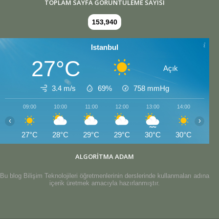
TOPLAM SAYFA GÖRÜNTÜLEME SAYISI
153,940
Istanbul
27°C
Açık
3.4 m/s
69%
758
mmHg
09:00
10:00
11:00
12:00
13:00
14:00
15:0
‹
›
27°C
28°C
29°C
29°C
30°C
30°C
30°
ALGORİTMA ADAM
Bu blog Bilişim Teknolojileri öğretmenlerinin derslerinde kullanmaları adına
içerik üretmek amacıyla hazırlanmıştır.